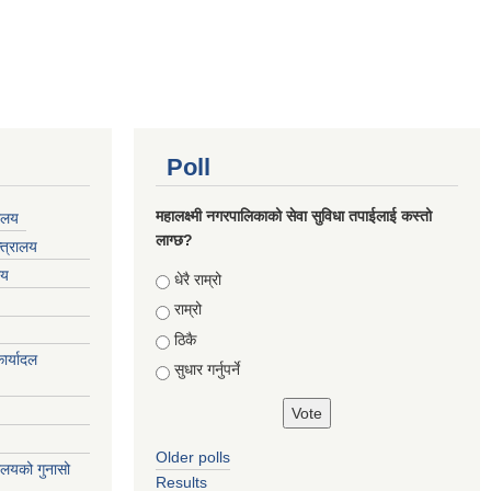
Poll
महालक्ष्मी नगरपालिकाको सेवा सुविधा तपाईलाई कस्तो
यालय
लाग्छ?
्त्रालय
लय
Choices
धेरै राम्रो
राम्रो
ठिकै
ार्यादल
सुधार गर्नुपर्ने
Older polls
्यालयको गुनासो
Results