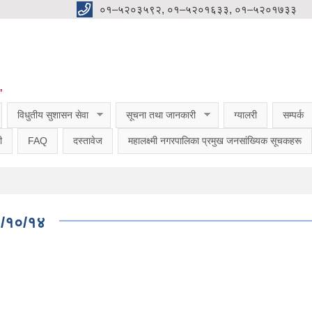
०१–५२०३५९२, ०१–५२०१६३३, ०१–५२०१७३३
”
विधुतीय सुशासन सेवा
सूचना तथा जानकारी
ग्यालरी
सम्पर्क
ी
FAQ
दस्तावेज
महालक्ष्मी नगरपालिका प्रमुख जनसांख्यिक सूचकहरू
८०/१०/१४