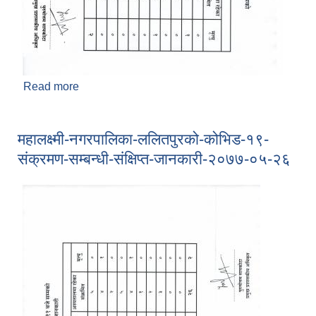
Read more
about महालक्ष्मी नगरपालिका, ललितपुरको कोभिड-१९
संक्रमण सम्बन्धी संक्षिप्त जानकारी । (अद्यावधिक मिति :
२०७७/०६/०२)
महालक्ष्मी-नगरपालिका-ललितपुरको-कोभिड-१९-
संक्रमण-सम्बन्धी-संक्षिप्त-जानकारी-२०७७-०५-२६