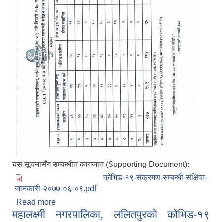
यस सूचनासँग सम्बन्धीत कागजात (Supporting Document):
कोभिड-१९-संक्रमण-सम्बन्धी-संक्षिप्त-
जानकारी-२०७७-०६-०९.pdf
Read more
about महालक्ष्मी-नगरपालिका-ललितपुरको-कोभिड-१९-
महालक्ष्मी नगरपालिका, ललितपुरको कोभिड-१९
संक्रमण-सम्बन्धी-संक्षिप्त-जानकारी-२०७७-०६-०९