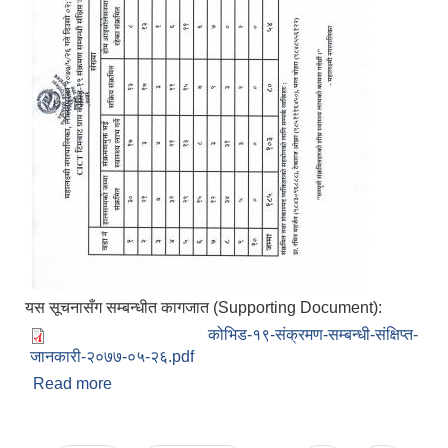
यस सूचनासँग सम्बन्धीत कागजात (Supporting Document):
कोभिड-१९-संक्रमण-सम्बन्धी-संक्षिप्त-
जानकारी-२०७७-०५-२६.pdf
Read more
about महालक्ष्मी-नगरपालिका-ललितपुरको-कोभिड-१९-
संक्रमण-सम्बन्धी-संक्षिप्त-जानकारी-२०७७-०५-२६