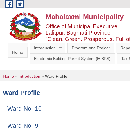
Skip to main content
Mahalaxmi Municipality
Office of Municipal Executive
Lalitpur, Bagmati Province
“Clean, Green, Prosperous, Full o
Introduction
Program and Project
Repo
Home
Electronic Bulding Permit System (E-BPS)
Tax
You are here
Home
»
Introduction
» Ward Profile
Ward Profile
Ward No. 10
Ward No. 9