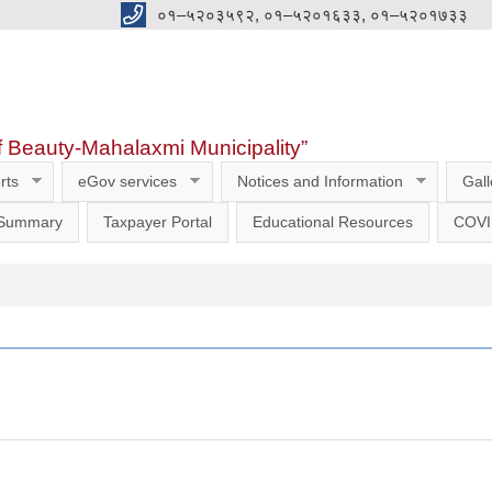
०१–५२०३५९२, ०१–५२०१६३३, ०१–५२०१७३३
f Beauty-Mahalaxmi Municipality”
rts
eGov services
Notices and Information
Gall
 Summary
Taxpayer Portal
Educational Resources
COVI