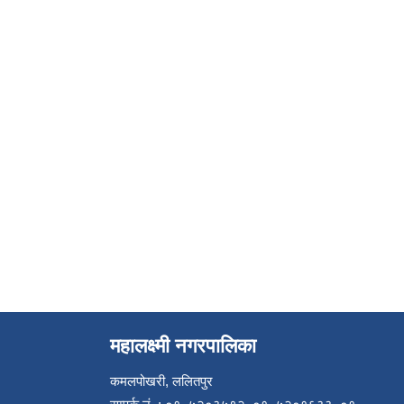
महालक्ष्मी नगरपालिका
कमलपोखरी, ललितपुर