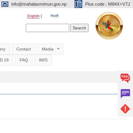
info@mahalaxmimun.gov.np
Plus code : M84X+V7J
English
नेपाली
Search form
Search
ery
Contact
Media
D 19
FAQ
IMIS