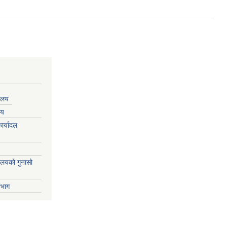
यालय
लय
ार्यादल
्यालयको गुनासो
िभाग