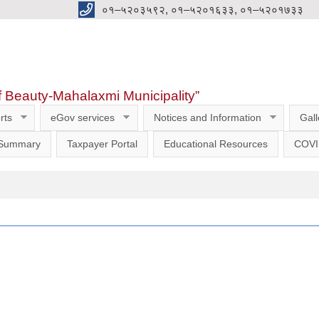
०१–५२०३५९२, ०१–५२०१६३३, ०१–५२०१७३३
f Beauty-Mahalaxmi Municipality”
rts
eGov services
Notices and Information
Gall
 Summary
Taxpayer Portal
Educational Resources
COVI