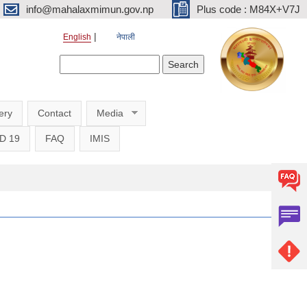
info@mahalaxmimun.gov.np
Plus code : M84X+V7J
English
नेपाली
Search form
Search
ery
Contact
Media
D 19
FAQ
IMIS