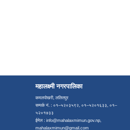
महालक्ष्मी नगरपालिका
कमलपोखरी, ललितपुर
सम्पर्क नं. : ०१–५२०३५९२, ०१–५२०१६३३, ०१–
५२०१७३३
ईमेल :
info@mahalaxmimun.gov.np
,
mahalaxmimun@gmail.com