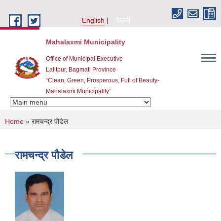
Skip to main content
English
नेपाली
Mahalaxmi Municipality
Office of Municipal Executive
Lalitpur, Bagmati Province
“Clean, Green, Prosperous, Full of Beauty-
Mahalaxmi Municipality”
You are here
Home
» रामचन्द्र पौडेल
रामचन्द्र पौडेल