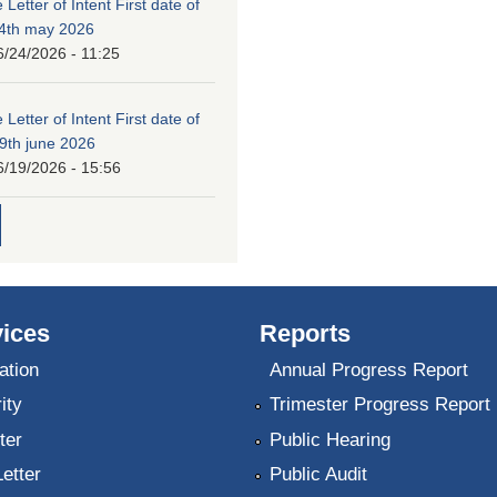
 Letter of Intent First date of
24th may 2026
6/24/2026 - 11:25
 Letter of Intent First date of
19th june 2026
6/19/2026 - 15:56
ices
Reports
ation
Annual Progress Report
ity
Trimester Progress Report
ter
Public Hearing
Letter
Public Audit