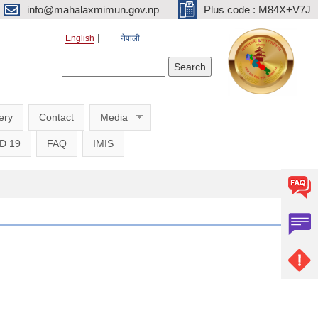
info@mahalaxmimun.gov.np
Plus code : M84X+V7J
English
नेपाली
Search form
Search
ery
Contact
Media
D 19
FAQ
IMIS