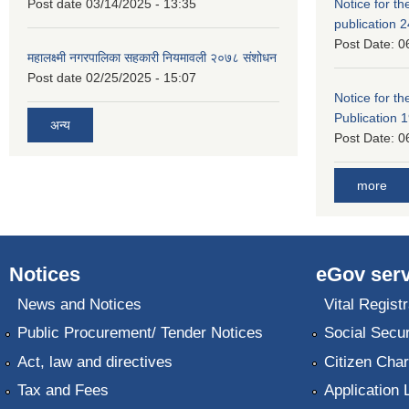
Post date
03/14/2025 - 13:35
Notice for the
publication 
Post Date:
0
महालक्ष्मी नगरपालिका सहकारी नियमावली २०७८ संशोधन
Post date
02/25/2025 - 15:07
Notice for the
Publication 
अन्य
Post Date:
0
more
Notices
eGov serv
News and Notices
Vital Registr
Public Procurement/ Tender Notices
Social Secur
Act, law and directives
Citizen Char
Tax and Fees
Application 