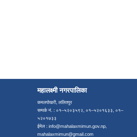
महालक्ष्मी नगरपालिका
कमलपोखरी, ललितपुर
सम्पर्क नं. : ०१–५२०३५९२, ०१–५२०१६३३, ०१–
५२०१७३३
ईमेल :
info@mahalaxmimun.gov.np
,
mahalaxmimun@gmail.com