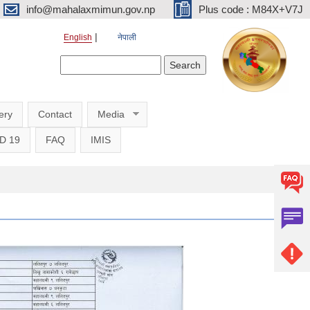
info@mahalaxmimun.gov.np
Plus code : M84X+V7J
English
नेपाली
Search form
Search
ery
Contact
Media
D 19
FAQ
IMIS