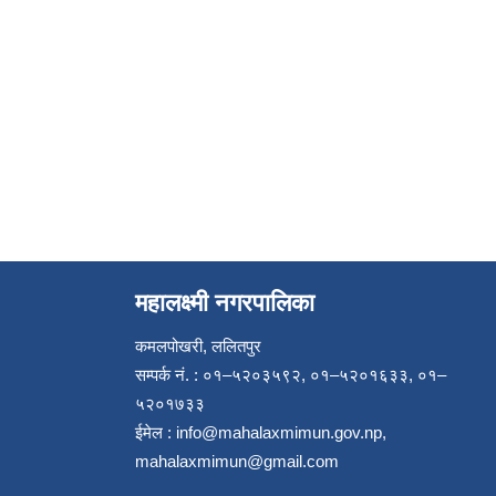
महालक्ष्मी नगरपालिका
कमलपोखरी, ललितपुर
सम्पर्क नं. : ०१–५२०३५९२, ०१–५२०१६३३, ०१–
५२०१७३३
ईमेल :
info@mahalaxmimun.gov.np
,
mahalaxmimun@gmail.com