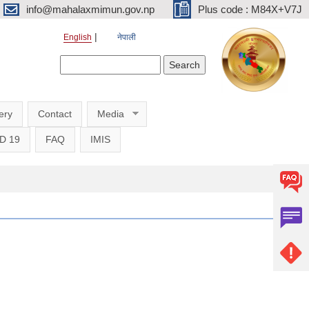
info@mahalaxmimun.gov.np
Plus code : M84X+V7J
English
नेपाली
Search form
Search
ery
Contact
Media
D 19
FAQ
IMIS