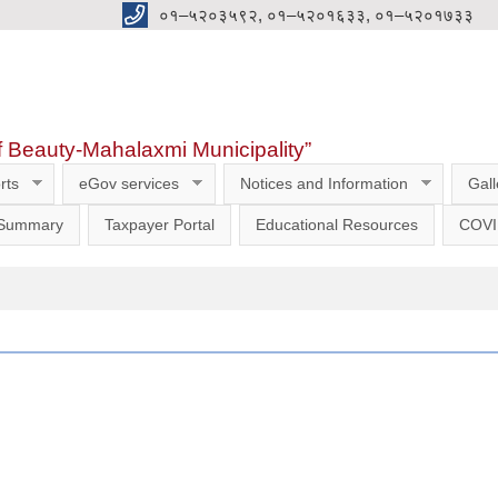
०१–५२०३५९२, ०१–५२०१६३३, ०१–५२०१७३३
f Beauty-Mahalaxmi Municipality”
rts
eGov services
Notices and Information
Gall
 Summary
Taxpayer Portal
Educational Resources
COVI