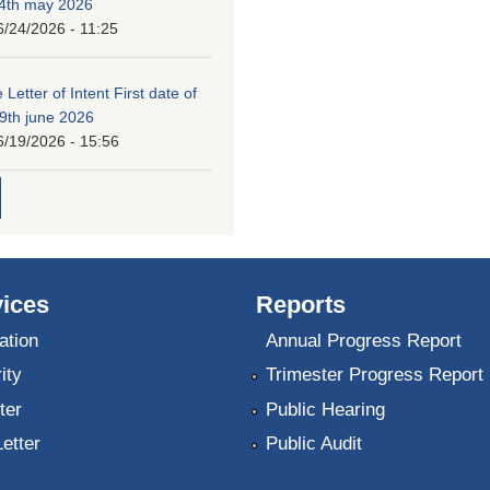
24th may 2026
6/24/2026 - 11:25
 Letter of Intent First date of
19th june 2026
6/19/2026 - 15:56
ices
Reports
ation
Annual Progress Report
ity
Trimester Progress Report
ter
Public Hearing
Letter
Public Audit