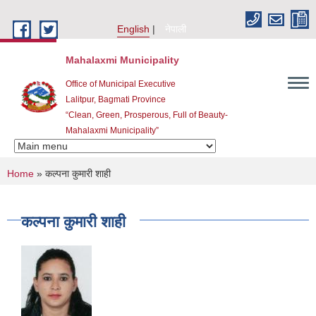
Skip to main content
English
नेपाली
Mahalaxmi Municipality
Office of Municipal Executive
Lalitpur, Bagmati Province
“Clean, Green, Prosperous, Full of Beauty-
Mahalaxmi Municipality”
You are here
Home
» कल्पना कुमारी शाही
कल्पना कुमारी शाही