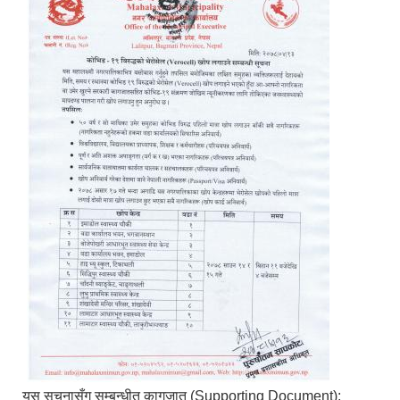
यस सूचनासँग सम्बन्धीत कागजात (Supporting Document):