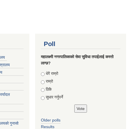
Poll
महालक्ष्मी नगरपालिकाको सेवा सुविधा तपाईलाई कस्तो
यालय
लाग्छ?
्त्रालय
लय
Choices
धेरै राम्रो
राम्रो
ठिकै
ार्यादल
सुधार गर्नुपर्ने
Older polls
्यालयको गुनासो
Results