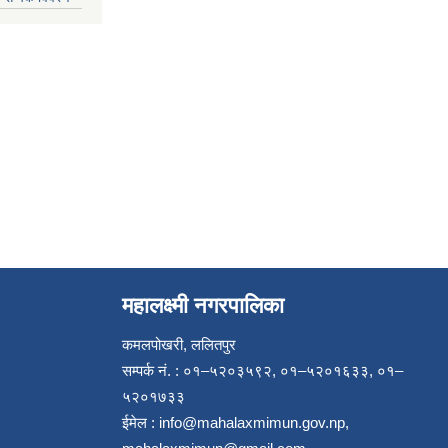
महालक्ष्मी नगरपालिका
कमलपोखरी, ललितपुर
सम्पर्क नं. : ०१–५२०३५९२, ०१–५२०१६३३, ०१–
५२०१७३३
ईमेल :
info@mahalaxmimun.gov.np
,