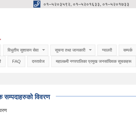
०१–५२०३५९२, ०१–५२०१६३३, ०१–५२०१७३३
”
विधुतीय सुशासन सेवा
सूचना तथा जानकारी
ग्यालरी
सम्पर्क
ी
FAQ
दस्तावेज
महालक्ष्मी नगरपालिका प्रमुख जनसांख्यिक सूचकहरू
सिक सम्पदाहरुको विवरण
िवरण