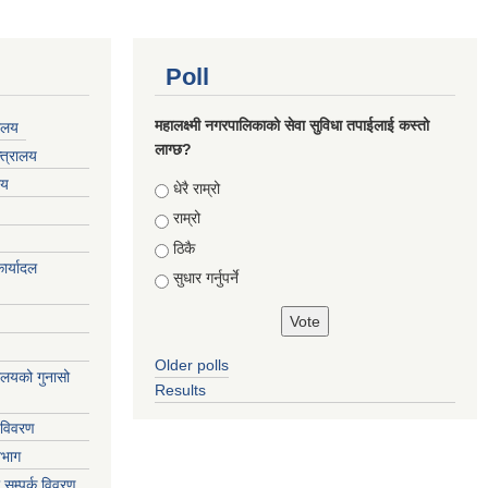
Poll
महालक्ष्मी नगरपालिकाको सेवा सुविधा तपाईलाई कस्तो
यालय
लाग्छ?
्त्रालय
लय
Choices
धेरै राम्रो
राम्रो
ठिकै
ार्यादल
सुधार गर्नुपर्ने
Older polls
्यालयको गुनासो
Results
 विवरण
िभाग
 सम्पर्क विवरण