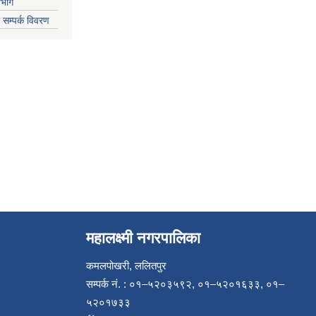
िभाग
 सम्पर्क विवरण
महालक्ष्मी नगरपालिका
कमलपोखरी, ललितपुर
सम्पर्क नं. : ०१–५२०३५९२, ०१–५२०१६३३, ०१–
५२०१७३३