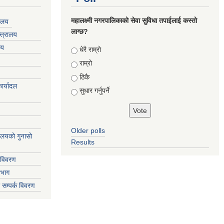
महालक्ष्मी नगरपालिकाको सेवा सुविधा तपाईलाई कस्तो
यालय
लाग्छ?
्त्रालय
लय
Choices
धेरै राम्रो
राम्रो
ठिकै
ार्यादल
सुधार गर्नुपर्ने
Older polls
्यालयको गुनासो
Results
 विवरण
िभाग
 सम्पर्क विवरण