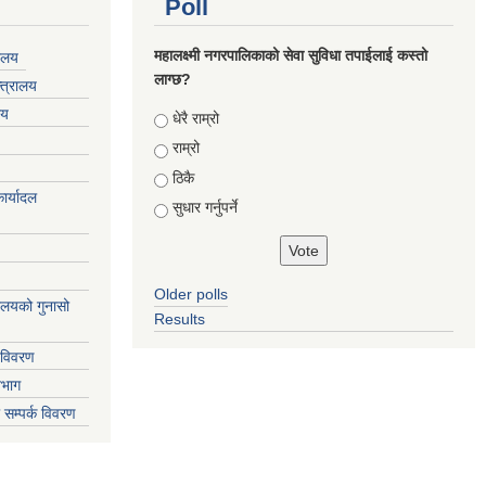
Poll
महालक्ष्मी नगरपालिकाको सेवा सुविधा तपाईलाई कस्तो
यालय
लाग्छ?
्त्रालय
लय
Choices
धेरै राम्रो
राम्रो
ठिकै
ार्यादल
सुधार गर्नुपर्ने
Older polls
्यालयको गुनासो
Results
 विवरण
िभाग
 सम्पर्क विवरण