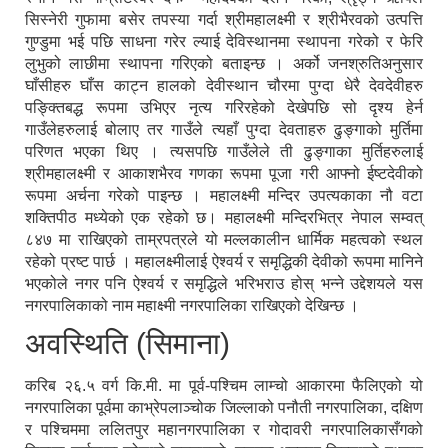
सिस्नेरी गुफामा बसेर तपस्या गर्दा श्रीमहालक्ष्मी र श्रीभैरवको उत्पत्ति
गुण्डुमा भई पछि साधना गरेर ल्याई देविस्थानमा स्थापना गरेको र फेरि
लुभुको लाछीमा स्थापना गरिएको बताइन्छ । अर्को जनश्रुतिअनुसार
घाँसीहरु घाँस काट्न हालको देवीस्थान चौरमा पुग्दा धेरै देवदेवीहरु
पङ्क्तिबद्ध रूपमा उभिएर नृत्य गरिरहेको देखेपछि सो दृश्य हेर्न
गाउँलेहरुलाई बोलाए तर गाउँले त्यहाँ पुग्दा देवताहरु ढुङ्गाको मुर्तिमा
परिणत भएका थिए । त्यसपछि गाउँलेले ती ढुङ्गाका मुर्तिहरुलाई
श्रीमहालक्ष्मी र आकाशभैरव गणका रूपमा पूजा गरी आफ्नो ईष्टदेवीको
रूपमा अर्चना गरेको पाइन्छ । महालक्ष्मी मन्दिर उपत्यकाका नौ वटा
शक्तिपीठ मध्येको एक रहेको छ। महालक्ष्मी मन्दिरभित्र नेपाल सम्वत्
८४७ मा राखिएको ताम्रपत्रले यो मल्लकालीन धार्मिक महत्वको स्थल
रहेको प्रष्ट पार्छ । महालक्ष्मीलाई ऐश्वर्य र समृद्धिकी देवीको रूपमा मानिने
भएकोले नगर पनि ऐश्वर्य र समृद्धिले भरिभराउ होस् भन्ने उद्देशयले यस
नगरपालिकाको नाम महाक्ष्मी नगरपालिका राखिएको देखिन्छ ।
अवस्थिति (सिमाना)
करिब २६.५ वर्ग कि.मी. मा पूर्व-पश्चिम लाम्चो आकारमा फैलिएको यो
नगरपालिका पूर्वमा काभ्रेपलाञ्चोक जिल्लाको पनौती नगरपालिका, दक्षिण
र पश्चिममा ललितपुर महानगरपालिका र गोदावरी नगरपालिकासँगको