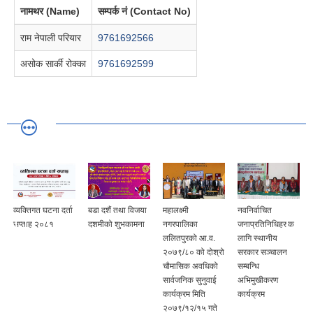
नामथर (Name)
सम्पर्क नं (Contact No)
राम नेपाली परियार
9761692566
असोक सार्की रोक्का
9761692599
व्यक्तिगत घटना दर्ता
बडा दशैं तथा विजया
महालक्ष्मी
नवनिर्वाचित
सप्ताह २०८१
दशमीको शुभकामना
नगरपालिका
जनाप्रतिनिधिहरुक
ललितपुरको आ.व.
लागि स्थानीय
२०७९/८० को दोश्रो
सरकार सञ्चालन
चौमासिक अवधिको
सम्बन्धि
सार्वजनिक सुनुवाई
अभिमुखीकरण
कार्यक्रम मिति
कार्यक्रम
२०७९/१२/१५ गते