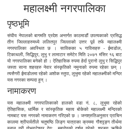
महालक्ष्मी नगरपालिका
पृष्ठभूमि
संघीय नेपालको बागमति प्रदेश अन्तर्गत काठमाडौं उपत्यकाको प्रसिद्ध
तीन जिल्लाहरुमध्ये ललितपुर जिल्लाको उत्तर पूर्व तर्फ महालक्ष्मी
नगरपालिका अवस्थित छ । साविकका ५ गाविसहरु - ईमाडोल,
टिकाथली, सिद्धिपुर, लुभु र लामाटार समेटेर मिति २०७१ मंसिर १६ बाट
यो नगरपालिका बनेको हो । ऐतिहासिक रुपमा हेर्दा पुरानो लुभु र सिद्धिपुर
जस्ता साना शहरहरु नेवार संस्कृतिको नमुनाको रुपमा रहेका छन् ।
त्यसैगरी ईमाडोलमा रहेको अशोक स्तुपा, लुभुमा रहेको महालक्ष्मीको मन्दिर
यस नगरका सम्पदा हुन् ।
नामाकरण
यस महालक्ष्मी नगरपालिकाको हालको वडा नं. ८, लुभुमा रहेको
ऐतिहासिक, धार्मिक र सांस्कृतिक महत्व बोकेको महालक्ष्मी मन्दिरको
नामबाट यस नगरको नामाकरण गरिएको छ । जनश्रुतिअनुसार प्राचिन
कालमा श्रीपार्वतीले चतुषष्ठि लिङ्ग यात्राका क्रममा गौश्रृङ्ग तीर्थमा
स्नान गरी गोभ्राटेश्वर देगः महादेवको दर्शन गरेको, श्रृङ्ग ऋषिले