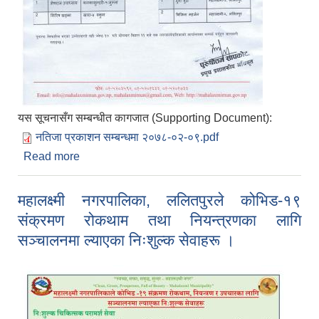
यस सूचनासँग सम्बन्धीत कागजात (Supporting Document):
नतिजा प्रकाशन सम्बन्धमा २०७८-०२-०९.pdf
Read more
about नतिजा प्रकाशन सम्बन्धमा (पदः हेल्थ असिस्टेन्ट र
स्टाफ नर्स) ।
महालक्ष्मी नगरपालिका, ललितपुरले कोभिड-१९
संक्रमण रोकथाम तथा नियन्त्रणका लागि
सञ्चालनमा ल्याएका निःशुल्क सेवाहरू ।