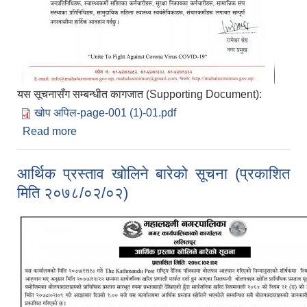
यस सूचनासँग सम्बन्धीत कागजात (Supporting Document):
खोप अपिल-page-001 (1)-01.pdf
Read more
about कोभिड-१९ विरुद्धको भेरोसिल (VeroCell) खोपको
दोस्रो मात्रा लगाउने सम्बन्धमा महालक्ष्मी नगरपालिकाको
अपिल!
आर्थिक प्रस्ताव खोलिने बारेको सूचना (प्रकाशित
मिति २०७८/०२/०२)