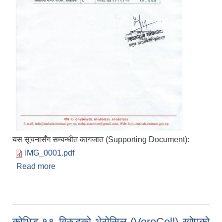
यस सूचनासँग सम्बन्धीत कागजात (Supporting Document):
IMG_0001.pdf
Read more
about कोभिड-१९ विरुद्धको भेरोसिल (VeroCell) खोपको
दोस्रो मात्रा लगाउने खोप केन्द्र थप गरिएको सम्बन्धी सूचना
।
कोभिड-१९ विरुद्धको भेरोसिल (VeroCell) खोपको