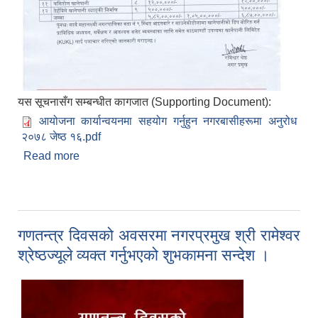
यस सूचनासँग सम्बन्धीत कागजात (Supporting Document):
आयोजना कार्यान्वयनमा सहयोग गर्नुहुन नगरबासीहरूमा अनुरोध
२०७८ जेष्ठ १६.pdf
Read more
about आयोजना कार्यान्वयन गर्नमा सहयोग गर्नुहुन महालक्ष्मी
नगरबासीहरूमा अनुरोध २०७८ जेष्ठ १६
गणतन्त्र दिवसको अवसरमा नगरप्रमुख श्री रामेश्वर
श्रेष्ठज्यूले व्यक्त गर्नुभएको शुभकामना सन्देश ।