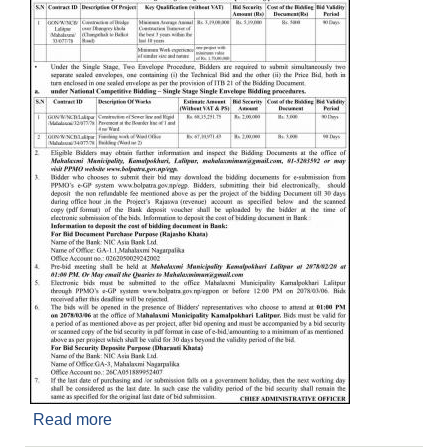
Read more
about Invitation for bids Mahalaxmimun 2078
Jestha 05